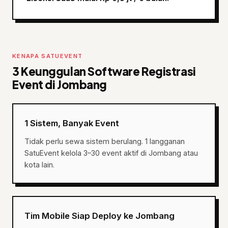
KENAPA SATUEVENT
3 Keunggulan Software Registrasi
Event di Jombang
1 Sistem, Banyak Event
Tidak perlu sewa sistem berulang. 1 langganan
SatuEvent kelola 3–30 event aktif di Jombang atau
kota lain.
Tim Mobile Siap Deploy ke Jombang