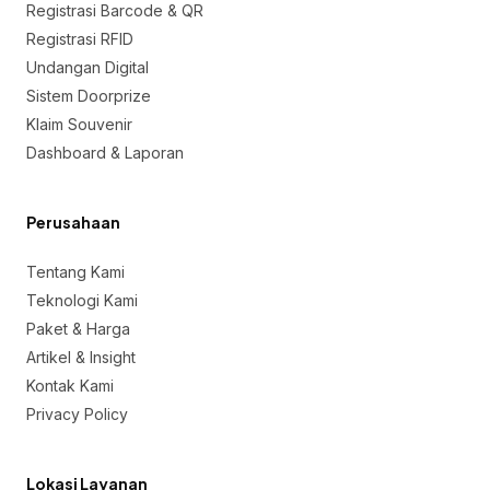
Registrasi Barcode & QR
Registrasi RFID
Undangan Digital
Sistem Doorprize
Klaim Souvenir
Dashboard & Laporan
Perusahaan
Tentang Kami
Teknologi Kami
Paket & Harga
Artikel & Insight
Kontak Kami
Privacy Policy
Lokasi Layanan