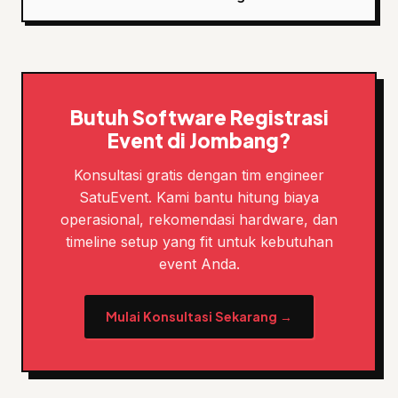
Butuh Software Registrasi
Event di Jombang?
Konsultasi gratis dengan tim engineer
SatuEvent. Kami bantu hitung biaya
operasional, rekomendasi hardware, dan
timeline setup yang fit untuk kebutuhan
event Anda.
Mulai Konsultasi Sekarang →