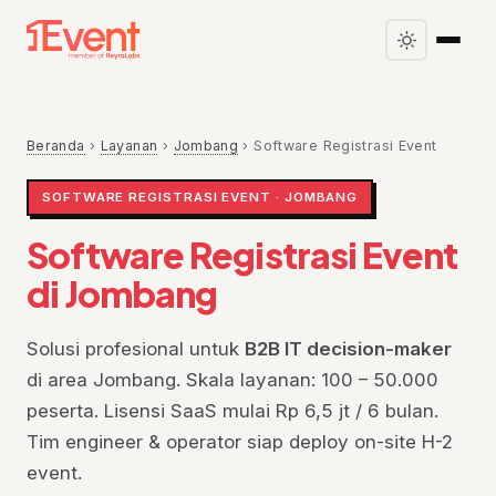
Beranda
›
Layanan
›
Jombang
›
Software Registrasi Event
SOFTWARE REGISTRASI EVENT · JOMBANG
Software Registrasi Event
di Jombang
Solusi profesional untuk
B2B IT decision-maker
di area Jombang. Skala layanan: 100 – 50.000
peserta. Lisensi SaaS mulai Rp 6,5 jt / 6 bulan.
Tim engineer & operator siap deploy on-site H-2
event.