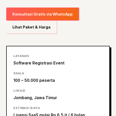
Konsultasi Gratis via WhatsApp
Lihat Paket & Harga
LAYANAN
Software Registrasi Event
SKALA
100 – 50.000 peserta
LOKASI
Jombang, Jawa Timur
ESTIMASI BIAYA
Lisensi SaaS mulai Rp 6,5 jt / 6 bulan.