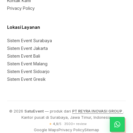
Kontak Kami
Privacy Policy
Lokasi Layanan
Sistem Event Surabaya
Sistem Event Jakarta
Sistem Event Bali
Sistem Event Malang
Sistem Event Sidoarjo
Sistem Event Gresik
© 2026
SatuEvent
— produk dari
PT REYRA INOVASI GROUP
.
Kantor pusat di Surabaya, Jawa Timur, Indonesia.
★
4,9
/
5
·
3500
+ review
Google Maps
Privacy Policy
Sitemap