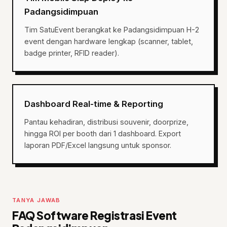
Padangsidimpuan
Tim SatuEvent berangkat ke Padangsidimpuan H-2
event dengan hardware lengkap (scanner, tablet,
badge printer, RFID reader).
Dashboard Real-time & Reporting
Pantau kehadiran, distribusi souvenir, doorprize,
hingga ROI per booth dari 1 dashboard. Export
laporan PDF/Excel langsung untuk sponsor.
TANYA JAWAB
FAQ Software Registrasi Event