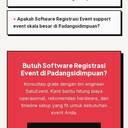
Apakah Software Registrasi Event support
event skala besar di Padangsidimpuan?
Butuh Software Registrasi
Event di Padangsidimpuan?
Konsultasi gratis dengan tim engineer
SatuEvent. Kami bantu hitung biaya
operasional, rekomendasi hardware, dan
timeline setup yang fit untuk kebutuhan
event Anda.