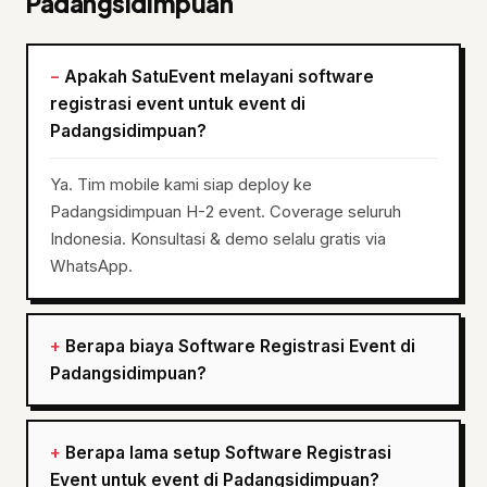
Padangsidimpuan
Apakah SatuEvent melayani software
registrasi event untuk event di
Padangsidimpuan?
Ya. Tim mobile kami siap deploy ke
Padangsidimpuan H-2 event. Coverage seluruh
Indonesia. Konsultasi & demo selalu gratis via
WhatsApp.
Berapa biaya Software Registrasi Event di
Padangsidimpuan?
Berapa lama setup Software Registrasi
Event untuk event di Padangsidimpuan?