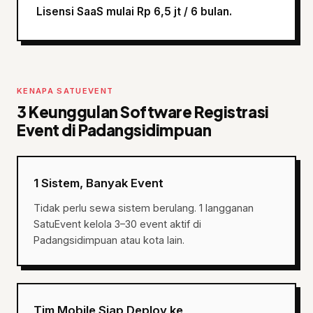
Lisensi SaaS mulai Rp 6,5 jt / 6 bulan.
KENAPA SATUEVENT
3 Keunggulan Software Registrasi
Event di Padangsidimpuan
1 Sistem, Banyak Event
Tidak perlu sewa sistem berulang. 1 langganan
SatuEvent kelola 3–30 event aktif di
Padangsidimpuan atau kota lain.
Tim Mobile Siap Deploy ke