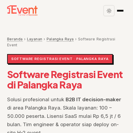
Beranda
›
Layanan
›
Palangka Raya
›
Software Registrasi
Event
SOFTWARE REGISTRASI EVENT · PALANGKA RAYA
Software Registrasi Event
di Palangka Raya
Solusi profesional untuk
B2B IT decision-maker
di area Palangka Raya. Skala layanan: 100 –
50.000 peserta. Lisensi SaaS mulai Rp 6,5 jt / 6
bulan. Tim engineer & operator siap deploy on-
site H-2 event.