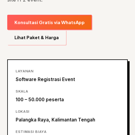
Konsultasi Gratis via WhatsApp
Lihat Paket & Harga
LAYANAN
Software Registrasi Event
SKALA
100 – 50.000 peserta
LOKASI
Palangka Raya, Kalimantan Tengah
ESTIMASI BIAYA