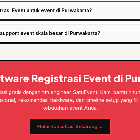
rasi Event untuk event di Purwakarta?
support event skala besar di Purwakarta?
tware Registrasi Event di P
asi gratis dengan tim engineer SatuEvent. Kami bantu hitu
sional, rekomendasi hardware, dan timeline setup yang fit
kebutuhan event Anda.
Mulai Konsultasi Sekarang →