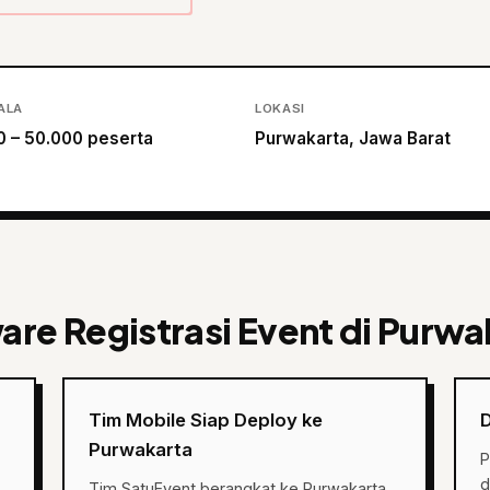
ALA
LOKASI
0 – 50.000 peserta
Purwakarta, Jawa Barat
re Registrasi Event di Purwa
Tim Mobile Siap Deploy ke
Purwakarta
P
d
Tim SatuEvent berangkat ke Purwakarta