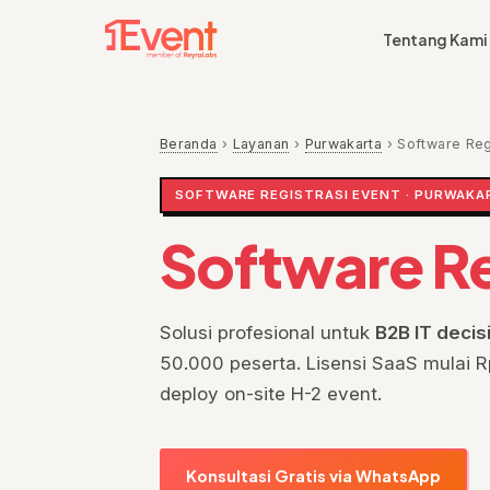
Tentang Kami
Beranda
›
Layanan
›
Purwakarta
›
Software Reg
SOFTWARE REGISTRASI EVENT · PURWAKA
Software Re
Solusi profesional untuk
B2B IT deci
50.000 peserta. Lisensi SaaS mulai Rp
deploy on-site H-2 event.
Konsultasi Gratis via WhatsApp