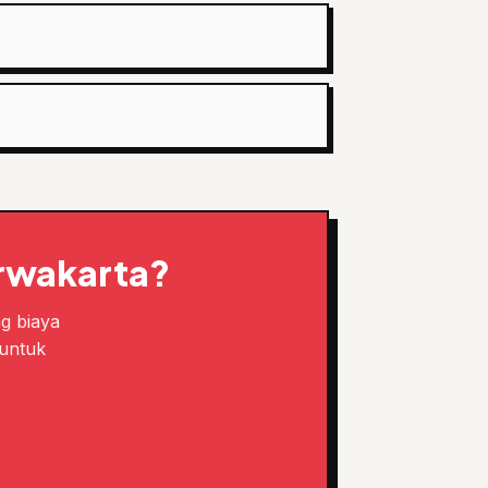
urwakarta?
ng biaya
 untuk