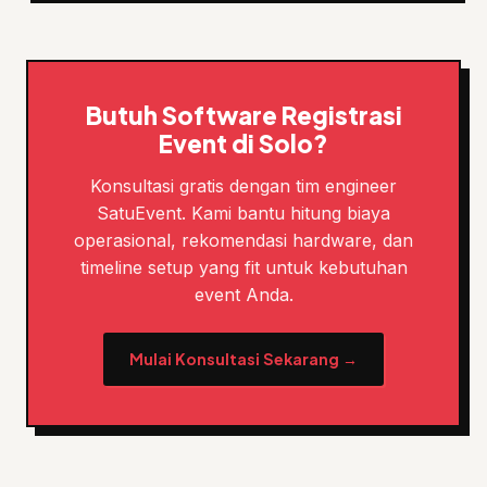
Butuh Software Registrasi
Event di Solo?
Konsultasi gratis dengan tim engineer
SatuEvent. Kami bantu hitung biaya
operasional, rekomendasi hardware, dan
timeline setup yang fit untuk kebutuhan
event Anda.
Mulai Konsultasi Sekarang →