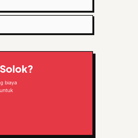
 Solok?
ng biaya
 untuk