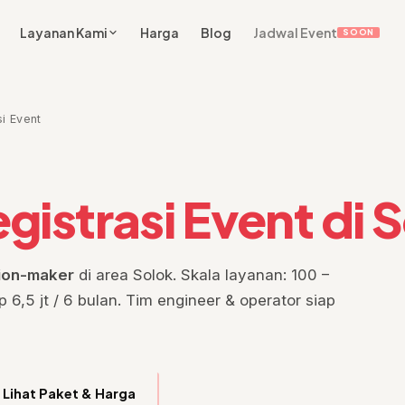
Layanan Kami
Harga
Blog
Jadwal Event
SOON
i Event
gistrasi Event di 
sion-maker
di area Solok. Skala layanan: 100 –
 6,5 jt / 6 bulan. Tim engineer & operator siap
Lihat Paket & Harga