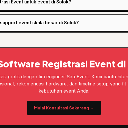
rasi Event untuk event di Solok?
support event skala besar di Solok?
Software Registrasi Event di
asi gratis dengan tim engineer SatuEvent. Kami bantu hitu
sional, rekomendasi hardware, dan timeline setup yang fit
kebutuhan event Anda.
Mulai Konsultasi Sekarang →