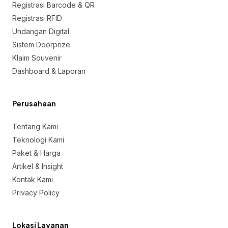
Registrasi Barcode & QR
Registrasi RFID
Undangan Digital
Sistem Doorprize
Klaim Souvenir
Dashboard & Laporan
Perusahaan
Tentang Kami
Teknologi Kami
Paket & Harga
Artikel & Insight
Kontak Kami
Privacy Policy
Lokasi Layanan