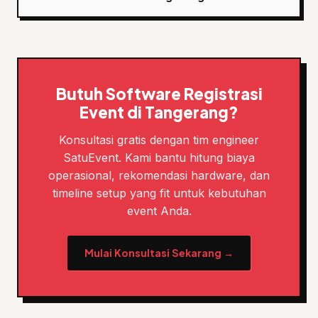
Butuh Software Registrasi
Event di Tangerang?
Konsultasi gratis dengan tim engineer
SatuEvent. Kami bantu hitung biaya
operasional, rekomendasi hardware, dan
timeline setup yang fit untuk kebutuhan
event Anda.
Mulai Konsultasi Sekarang →