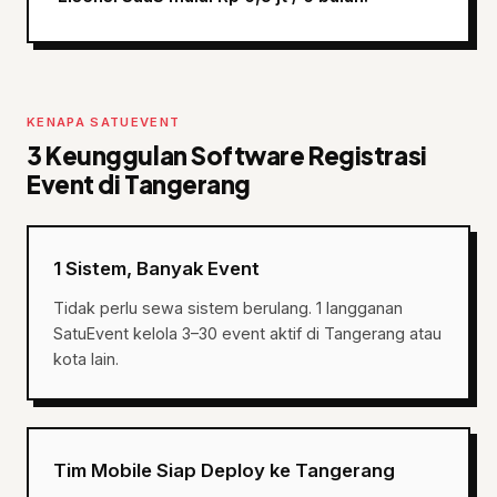
KENAPA SATUEVENT
3 Keunggulan Software Registrasi
Event di Tangerang
1 Sistem, Banyak Event
Tidak perlu sewa sistem berulang. 1 langganan
SatuEvent kelola 3–30 event aktif di Tangerang atau
kota lain.
Tim Mobile Siap Deploy ke Tangerang