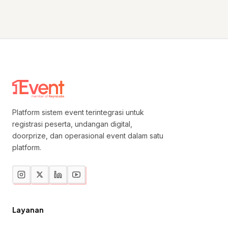
Platform sistem event terintegrasi untuk
registrasi peserta, undangan digital,
doorprize, dan operasional event dalam satu
platform.
Layanan