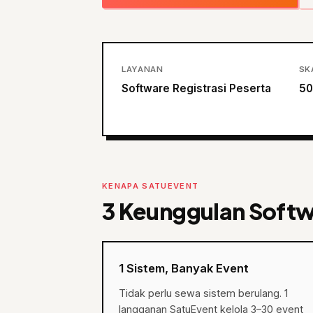
LAYANAN
SK
Software Registrasi Peserta
50
KENAPA SATUEVENT
3 Keunggulan Softwa
1 Sistem, Banyak Event
Tidak perlu sewa sistem berulang. 1
langganan SatuEvent kelola 3–30 event