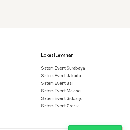
Lokasi Layanan
Sistem Event Surabaya
Sistem Event Jakarta
Sistem Event Bali
Sistem Event Malang
Sistem Event Sidoarjo
Sistem Event Gresik