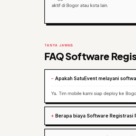
aktif di Bogor atau kota lain.
TANYA JAWAB
FAQ Software Regis
Apakah SatuEvent melayani softwar
Ya. Tim mobile kami siap deploy ke Bogo
Berapa biaya Software Registrasi 