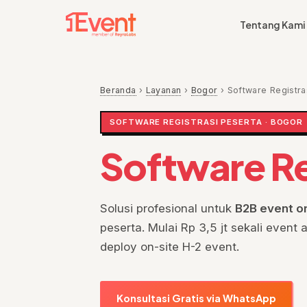
Tentang Kami
Beranda
›
Layanan
›
Bogor
›
Software Registra
SOFTWARE REGISTRASI PESERTA · BOGOR
Software Re
Solusi profesional untuk
B2B event o
peserta. Mulai Rp 3,5 jt sekali event 
deploy on-site H-2 event.
Konsultasi Gratis via WhatsApp