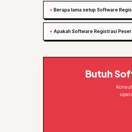
Berapa lama setup Software Regis
Apakah Software Registrasi Peser
Butuh Sof
Konsult
opera