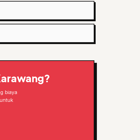
 Karawang?
ng biaya
 untuk