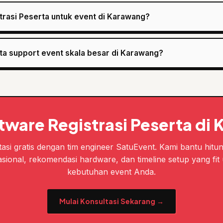
trasi Peserta untuk event di Karawang?
ta support event skala besar di Karawang?
tware Registrasi Peserta di
asi gratis dengan tim engineer SatuEvent. Kami bantu hitu
sional, rekomendasi hardware, dan timeline setup yang fit
kebutuhan event Anda.
Mulai Konsultasi Sekarang →