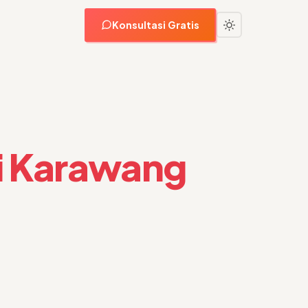
Konsultasi Gratis
di Karawang