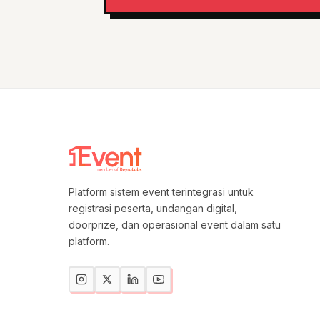
Platform sistem event terintegrasi untuk
registrasi peserta, undangan digital,
doorprize, dan operasional event dalam satu
platform.