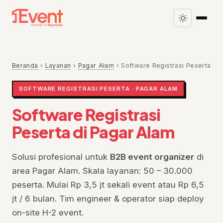
Beranda
›
Layanan
›
Pagar Alam
›
Software Registrasi Peserta
SOFTWARE REGISTRASI PESERTA · PAGAR ALAM
Software Registrasi
Peserta di Pagar Alam
Solusi profesional untuk
B2B event organizer
di
area Pagar Alam. Skala layanan: 50 – 30.000
peserta. Mulai Rp 3,5 jt sekali event atau Rp 6,5
jt / 6 bulan. Tim engineer & operator siap deploy
on-site H-2 event.