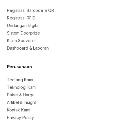
Registrasi Barcode & QR
Registrasi RFID
Undangan Digital
Sistem Doorprize
Klaim Souvenir
Dashboard & Laporan
Perusahaan
Tentang Kami
Teknologi Kami
Paket & Harga
Artikel & Insight
Kontak Kami
Privacy Policy