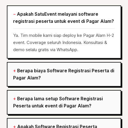
Apakah SatuEvent melayani software
registrasi peserta untuk event di Pagar Alam?
Ya. Tim mobile kami siap deploy ke Pagar Alam H-2
event. Coverage seluruh Indonesia. Konsultasi &
demo selalu gratis via WhatsApp.
Berapa biaya Software Registrasi Peserta di
Pagar Alam?
Berapa lama setup Software Registrasi
Peserta untuk event di Pagar Alam?
Apakah Software Registrasi Peserta