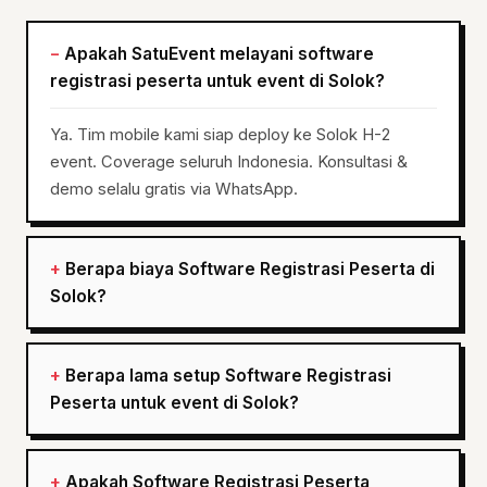
Apakah SatuEvent melayani software
registrasi peserta untuk event di Solok?
Ya. Tim mobile kami siap deploy ke Solok H-2
event. Coverage seluruh Indonesia. Konsultasi &
demo selalu gratis via WhatsApp.
Berapa biaya Software Registrasi Peserta di
Solok?
Berapa lama setup Software Registrasi
Peserta untuk event di Solok?
Apakah Software Registrasi Peserta