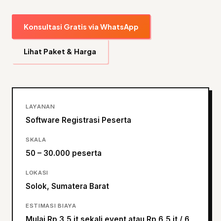
Konsultasi Gratis via WhatsApp
Lihat Paket & Harga
LAYANAN
Software Registrasi Peserta
SKALA
50 – 30.000 peserta
LOKASI
Solok, Sumatera Barat
ESTIMASI BIAYA
Mulai Rp 3,5 jt sekali event atau Rp 6,5 jt / 6