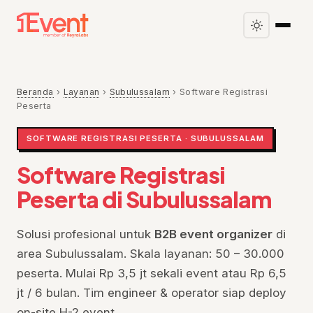
Beranda
›
Layanan
›
Subulussalam
›
Software Registrasi
Peserta
SOFTWARE REGISTRASI PESERTA · SUBULUSSALAM
Software Registrasi
Peserta di Subulussalam
Solusi profesional untuk
B2B event organizer
di
area Subulussalam. Skala layanan: 50 – 30.000
peserta. Mulai Rp 3,5 jt sekali event atau Rp 6,5
jt / 6 bulan. Tim engineer & operator siap deploy
on-site H-2 event.