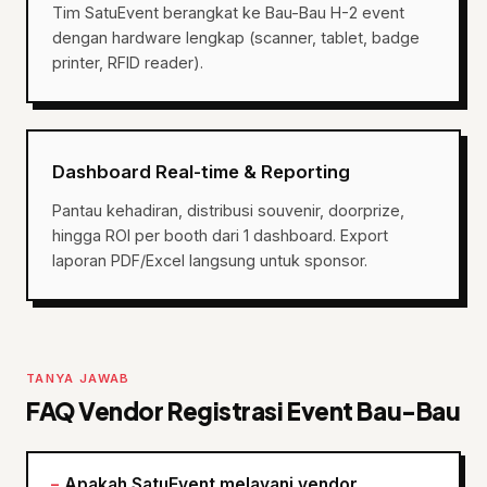
Tim SatuEvent berangkat ke Bau-Bau H-2 event
dengan hardware lengkap (scanner, tablet, badge
printer, RFID reader).
Dashboard Real-time & Reporting
Pantau kehadiran, distribusi souvenir, doorprize,
hingga ROI per booth dari 1 dashboard. Export
laporan PDF/Excel langsung untuk sponsor.
TANYA JAWAB
FAQ Vendor Registrasi Event Bau-Bau
Apakah SatuEvent melayani vendor