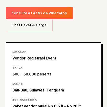
Konsultasi Gratis via WhatsApp
Lihat Paket & Harga
LAYANAN
Vendor Registrasi Event
SKALA
500 – 50.000 peserta
LOKASI
Bau-Bau, Sulawesi Tenggara
ESTIMASI BIAYA
Paket vendor mulai Rp 6,5 jt – Rp 28 jt.