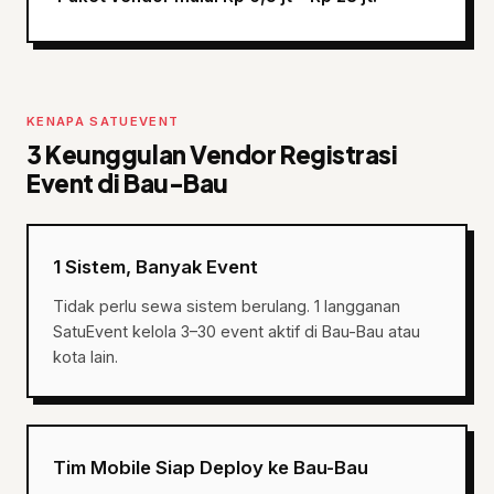
KENAPA SATUEVENT
3 Keunggulan Vendor Registrasi
Event di Bau-Bau
1 Sistem, Banyak Event
Tidak perlu sewa sistem berulang. 1 langganan
SatuEvent kelola 3–30 event aktif di Bau-Bau atau
kota lain.
Tim Mobile Siap Deploy ke Bau-Bau