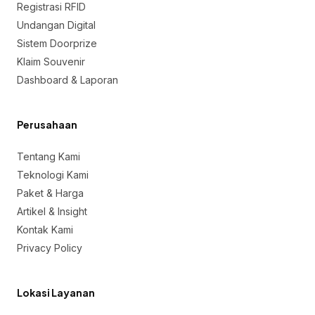
Registrasi RFID
Undangan Digital
Sistem Doorprize
Klaim Souvenir
Dashboard & Laporan
Perusahaan
Tentang Kami
Teknologi Kami
Paket & Harga
Artikel & Insight
Kontak Kami
Privacy Policy
Lokasi Layanan