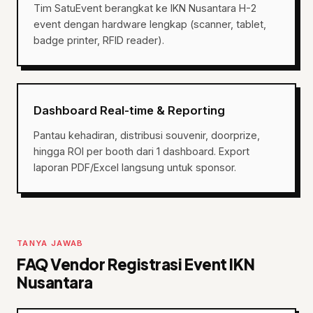
Tim SatuEvent berangkat ke IKN Nusantara H-2
event dengan hardware lengkap (scanner, tablet,
badge printer, RFID reader).
Dashboard Real-time & Reporting
Pantau kehadiran, distribusi souvenir, doorprize,
hingga ROI per booth dari 1 dashboard. Export
laporan PDF/Excel langsung untuk sponsor.
TANYA JAWAB
FAQ Vendor Registrasi Event IKN
Nusantara