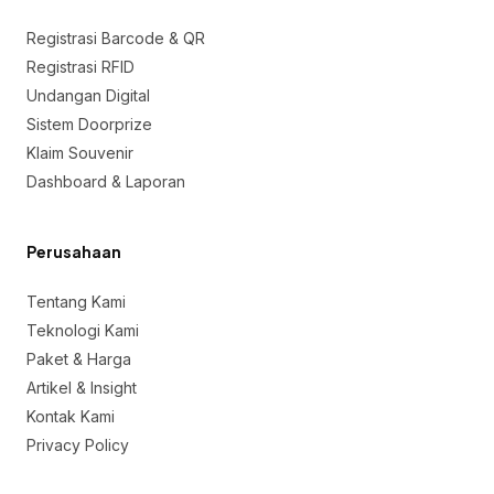
Registrasi Barcode & QR
Registrasi RFID
Undangan Digital
Sistem Doorprize
Klaim Souvenir
Dashboard & Laporan
Perusahaan
Tentang Kami
Teknologi Kami
Paket & Harga
Artikel & Insight
Kontak Kami
Privacy Policy