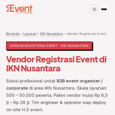
Beranda
›
Layanan
›
IKN Nusantara
›
Vendor Registrasi Event
VENDOR REGISTRASI EVENT · IKN NUSANTARA
Vendor Registrasi Event di
IKN Nusantara
Solusi profesional untuk
B2B event organizer /
corporate
di area IKN Nusantara. Skala layanan:
500 – 50.000 peserta. Paket vendor mulai Rp 6,5
jt – Rp 28 jt. Tim engineer & operator siap deploy
on-site H-2 event.