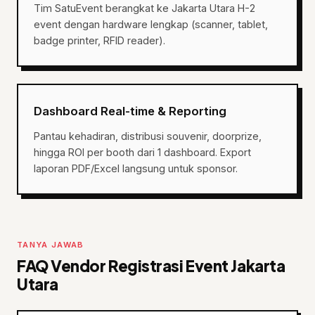
Tim SatuEvent berangkat ke Jakarta Utara H-2
event dengan hardware lengkap (scanner, tablet,
badge printer, RFID reader).
Dashboard Real-time & Reporting
Pantau kehadiran, distribusi souvenir, doorprize,
hingga ROI per booth dari 1 dashboard. Export
laporan PDF/Excel langsung untuk sponsor.
TANYA JAWAB
FAQ Vendor Registrasi Event Jakarta
Utara