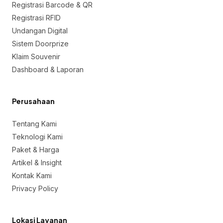
Registrasi Barcode & QR
Registrasi RFID
Undangan Digital
Sistem Doorprize
Klaim Souvenir
Dashboard & Laporan
Perusahaan
Tentang Kami
Teknologi Kami
Paket & Harga
Artikel & Insight
Kontak Kami
Privacy Policy
Lokasi Layanan