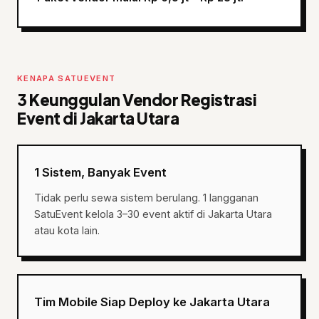
KENAPA SATUEVENT
3 Keunggulan Vendor Registrasi
Event di Jakarta Utara
1 Sistem, Banyak Event
Tidak perlu sewa sistem berulang. 1 langganan
SatuEvent kelola 3–30 event aktif di Jakarta Utara
atau kota lain.
Tim Mobile Siap Deploy ke Jakarta Utara