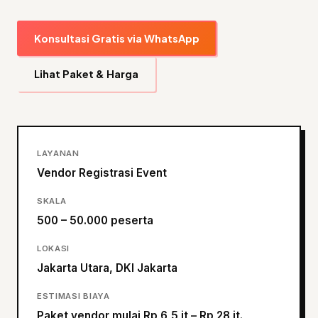
Konsultasi Gratis via WhatsApp
Lihat Paket & Harga
LAYANAN
Vendor Registrasi Event
SKALA
500 – 50.000 peserta
LOKASI
Jakarta Utara, DKI Jakarta
ESTIMASI BIAYA
Paket vendor mulai Rp 6,5 jt – Rp 28 jt.