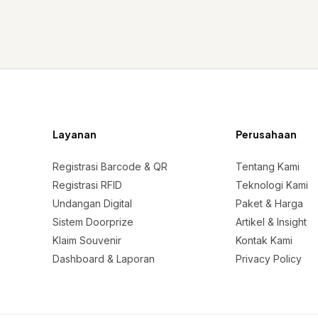
Layanan
Perusahaan
Registrasi Barcode & QR
Tentang Kami
Registrasi RFID
Teknologi Kami
Undangan Digital
Paket & Harga
Sistem Doorprize
Artikel & Insight
Klaim Souvenir
Kontak Kami
Dashboard & Laporan
Privacy Policy