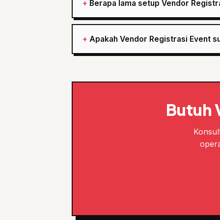
Berapa lama setup Vendor Registr
Apakah Vendor Registrasi Event s
Butuh 
Konsult
opera