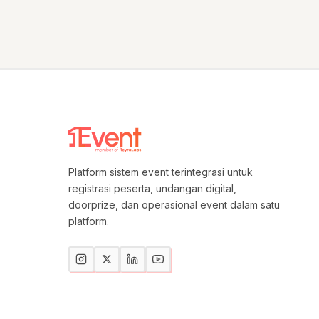
Platform sistem event terintegrasi untuk
registrasi peserta, undangan digital,
doorprize, dan operasional event dalam satu
platform.