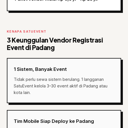
KENAPA SATUEVENT
3 Keunggulan Vendor Registrasi
Event di Padang
1 Sistem, Banyak Event
Tidak perlu sewa sistem berulang. 1 langganan
SatuEvent kelola 3–30 event aktif di Padang atau
kota lain.
Tim Mobile Siap Deploy ke Padang