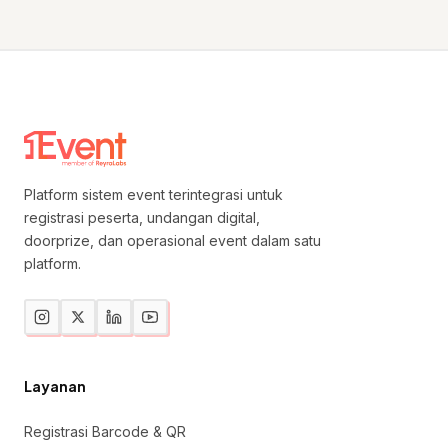
Platform sistem event terintegrasi untuk
registrasi peserta, undangan digital,
doorprize, dan operasional event dalam satu
platform.
Layanan
Registrasi Barcode & QR