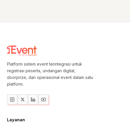
Platform sistem event terintegrasi untuk
registrasi peserta, undangan digital,
doorprize, dan operasional event dalam satu
platform.
Layanan