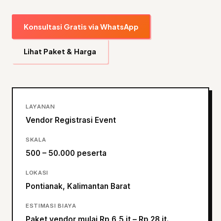
Konsultasi Gratis via WhatsApp
Lihat Paket & Harga
LAYANAN
Vendor Registrasi Event
SKALA
500 – 50.000 peserta
LOKASI
Pontianak, Kalimantan Barat
ESTIMASI BIAYA
Paket vendor mulai Rp 6,5 jt – Rp 28 jt.