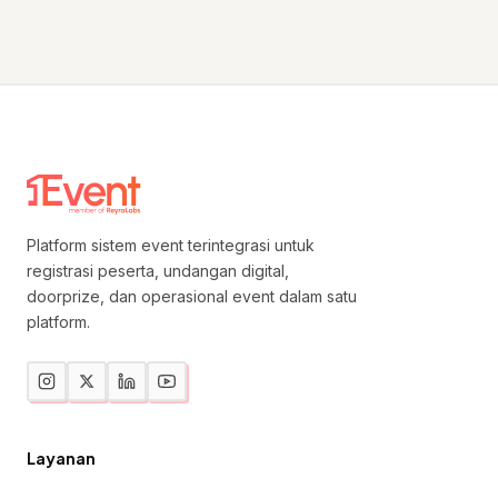
Platform sistem event terintegrasi untuk
registrasi peserta, undangan digital,
doorprize, dan operasional event dalam satu
platform.
Layanan