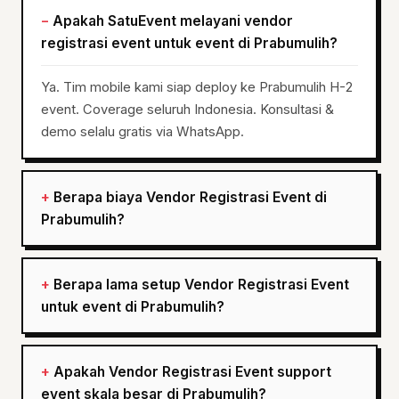
Apakah SatuEvent melayani vendor
registrasi event untuk event di Prabumulih?
Ya. Tim mobile kami siap deploy ke Prabumulih H-2
event. Coverage seluruh Indonesia. Konsultasi &
demo selalu gratis via WhatsApp.
Berapa biaya Vendor Registrasi Event di
Prabumulih?
Berapa lama setup Vendor Registrasi Event
untuk event di Prabumulih?
Apakah Vendor Registrasi Event support
event skala besar di Prabumulih?