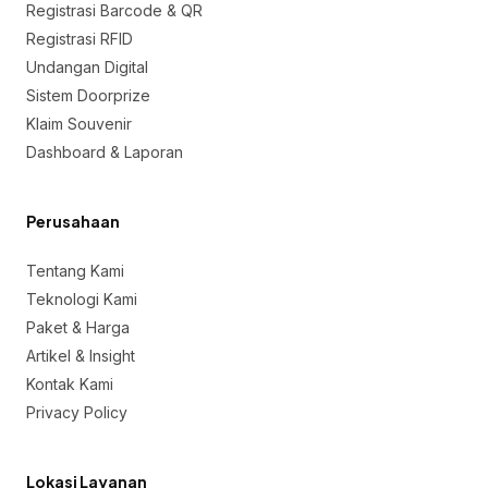
Registrasi Barcode & QR
Registrasi RFID
Undangan Digital
Sistem Doorprize
Klaim Souvenir
Dashboard & Laporan
Perusahaan
Tentang Kami
Teknologi Kami
Paket & Harga
Artikel & Insight
Kontak Kami
Privacy Policy
Lokasi Layanan