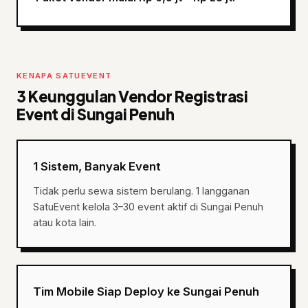
KENAPA SATUEVENT
3 Keunggulan Vendor Registrasi
Event di Sungai Penuh
1 Sistem, Banyak Event
Tidak perlu sewa sistem berulang. 1 langganan
SatuEvent kelola 3–30 event aktif di Sungai Penuh
atau kota lain.
Tim Mobile Siap Deploy ke Sungai Penuh