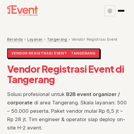
Beranda
›
Layanan
›
Tangerang
›
Vendor Registrasi Event
VENDOR REGISTRASI EVENT · TANGERANG
Vendor Registrasi Event di
Tangerang
Solusi profesional untuk
B2B event organizer /
corporate
di area Tangerang. Skala layanan: 500
– 50.000 peserta. Paket vendor mulai Rp 6,5 jt –
Rp 28 jt. Tim engineer & operator siap deploy on-
site H-2 event.