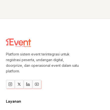
Platform sistem event terintegrasi untuk
registrasi peserta, undangan digital,
doorprize, dan operasional event dalam satu
platform.
Layanan