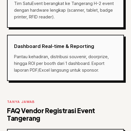
Tim SatuEvent berangkat ke Tangerang H-2 event
dengan hardware lengkap (scanner, tablet, badge
printer, RFID reader).
Dashboard Real-time & Reporting
Pantau kehadiran, distribusi souvenir, doorprize,
hingga ROI per booth dari 1 dashboard. Export
laporan PDF/Excel langsung untuk sponsor.
TANYA JAWAB
FAQ Vendor Registrasi Event
Tangerang