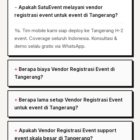
Apakah SatuEvent melayani vendor
registrasi event untuk event di Tangerang?
Ya. Tim mobile kami siap deploy ke Tangerang H-2
event. Coverage seluruh Indonesia. Konsultasi &
demo selalu gratis via WhatsApp.
Berapa biaya Vendor Registrasi Event di
Tangerang?
Berapa lama setup Vendor Registrasi Event
untuk event di Tangerang?
Apakah Vendor Registrasi Event support
event skala besar di Tangerang?