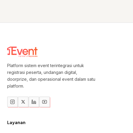
Platform sistem event terintegrasi untuk
registrasi peserta, undangan digital,
doorprize, dan operasional event dalam satu
platform.
Layanan