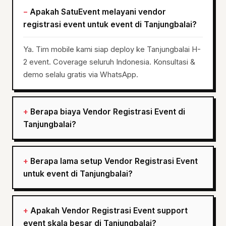
Apakah SatuEvent melayani vendor
registrasi event untuk event di Tanjungbalai?
Ya. Tim mobile kami siap deploy ke Tanjungbalai H-
2 event. Coverage seluruh Indonesia. Konsultasi &
demo selalu gratis via WhatsApp.
Berapa biaya Vendor Registrasi Event di
Tanjungbalai?
Berapa lama setup Vendor Registrasi Event
untuk event di Tanjungbalai?
Apakah Vendor Registrasi Event support
event skala besar di Tanjungbalai?