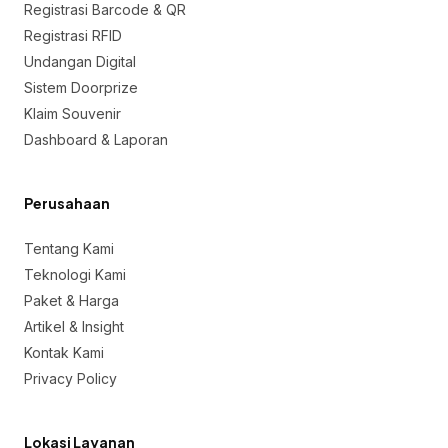
Registrasi Barcode & QR
Registrasi RFID
Undangan Digital
Sistem Doorprize
Klaim Souvenir
Dashboard & Laporan
Perusahaan
Tentang Kami
Teknologi Kami
Paket & Harga
Artikel & Insight
Kontak Kami
Privacy Policy
Lokasi Layanan