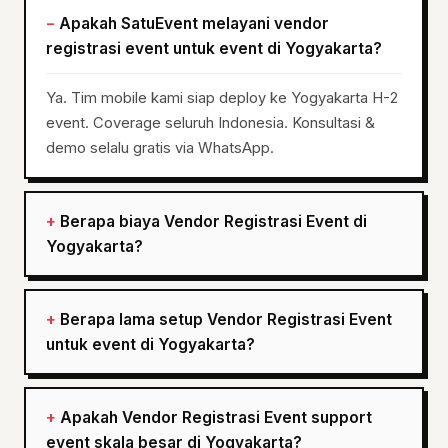
Apakah SatuEvent melayani vendor
registrasi event untuk event di Yogyakarta?
Ya. Tim mobile kami siap deploy ke Yogyakarta H-2
event. Coverage seluruh Indonesia. Konsultasi &
demo selalu gratis via WhatsApp.
Berapa biaya Vendor Registrasi Event di
Yogyakarta?
Berapa lama setup Vendor Registrasi Event
untuk event di Yogyakarta?
Apakah Vendor Registrasi Event support
event skala besar di Yogyakarta?