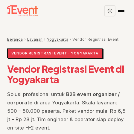
Beranda
›
Layanan
›
Yogyakarta
›
Vendor Registrasi Event
VENDOR REGISTRASI EVENT · YOGYAKARTA
Vendor Registrasi Event di
Yogyakarta
Solusi profesional untuk
B2B event organizer /
corporate
di area Yogyakarta. Skala layanan:
500 – 50.000 peserta. Paket vendor mulai Rp 6,5
jt – Rp 28 jt. Tim engineer & operator siap deploy
on-site H-2 event.