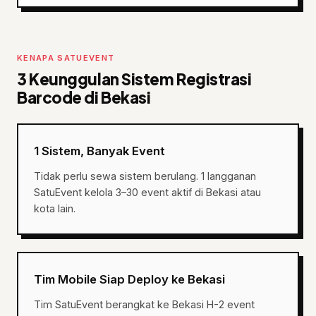
KENAPA SATUEVENT
3 Keunggulan Sistem Registrasi
Barcode di Bekasi
1 Sistem, Banyak Event
Tidak perlu sewa sistem berulang. 1 langganan
SatuEvent kelola 3–30 event aktif di Bekasi atau
kota lain.
Tim Mobile Siap Deploy ke Bekasi
Tim SatuEvent berangkat ke Bekasi H-2 event