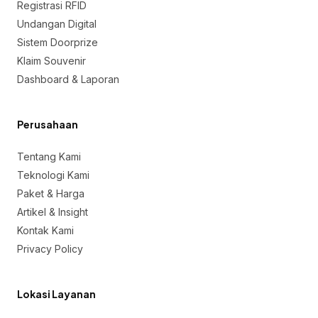
Registrasi RFID
Undangan Digital
Sistem Doorprize
Klaim Souvenir
Dashboard & Laporan
Perusahaan
Tentang Kami
Teknologi Kami
Paket & Harga
Artikel & Insight
Kontak Kami
Privacy Policy
Lokasi Layanan