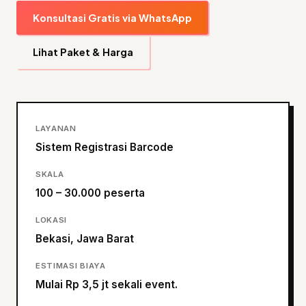
Konsultasi Gratis via WhatsApp
Lihat Paket & Harga
LAYANAN
Sistem Registrasi Barcode
SKALA
100 – 30.000 peserta
LOKASI
Bekasi, Jawa Barat
ESTIMASI BIAYA
Mulai Rp 3,5 jt sekali event.