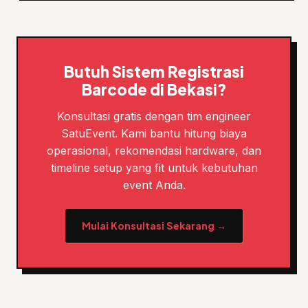
Butuh Sistem Registrasi
Barcode di Bekasi?
Konsultasi gratis dengan tim engineer
SatuEvent. Kami bantu hitung biaya
operasional, rekomendasi hardware, dan
timeline setup yang fit untuk kebutuhan
event Anda.
Mulai Konsultasi Sekarang →