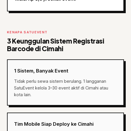
KENAPA SATUEVENT
3 Keunggulan Sistem Registrasi
Barcode di Cimahi
1 Sistem, Banyak Event
Tidak perlu sewa sistem berulang. 1 langganan
SatuEvent kelola 3–30 event aktif di Cimahi atau
kota lain.
Tim Mobile Siap Deploy ke Cimahi