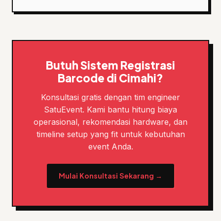
Butuh Sistem Registrasi
Barcode di Cimahi?
Konsultasi gratis dengan tim engineer
SatuEvent. Kami bantu hitung biaya
operasional, rekomendasi hardware, dan
timeline setup yang fit untuk kebutuhan
event Anda.
Mulai Konsultasi Sekarang →