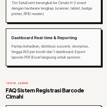
Tim SatuEvent berangkat ke Cimahi H-2 event
dengan hardware lengkap (scanner, tablet, badge
printer, RFID reader).
Dashboard Real-time & Reporting
Pantau kehadiran, distribusi souvenir, doorprize,
hingga ROI per booth dari 1 dashboard. Export
laporan PDF/Excel langsung untuk sponsor.
TANYA JAWAB
FAQ Sistem Registrasi Barcode
Cimahi