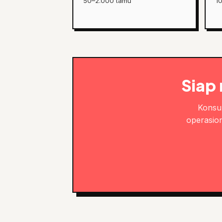
50–2.000 tamu
1
Siap
Konsul
operasion