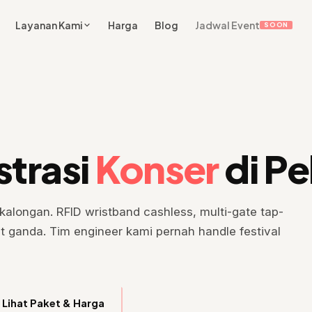
Layanan Kami
Harga
Blog
Jadwal Event
SOON
strasi
Konser
di P
ekalongan. RFID wristband cashless, multi-gate tap-
ket ganda. Tim engineer kami pernah handle festival
Lihat Paket & Harga