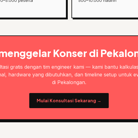
00–5.000 peserta
500–10.000 hadirin
 menggelar Konser di Pekalo
tasi gratis dengan tim engineer kami — kami bantu kalkulas
al, hardware yang dibutuhkan, dan timeline setup untuk e
di Pekalongan.
Mulai Konsultasi Sekarang →