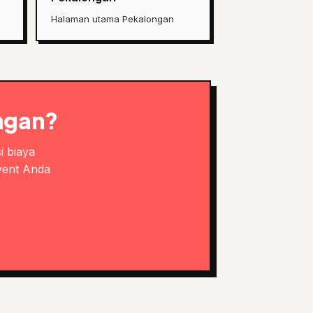
Halaman utama Pekalongan
ngan?
i biaya
vent Anda