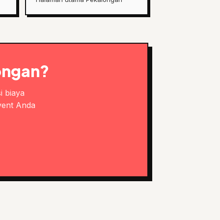
ongan?
i biaya
vent Anda