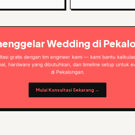
menggelar Wedding di Pekal
tasi gratis dengan tim engineer kami — kami bantu kalkulas
al, hardware yang dibutuhkan, dan timeline setup untuk e
di Pekalongan.
Mulai Konsultasi Sekarang →