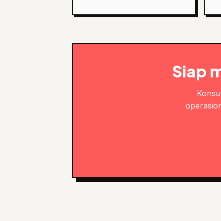
Siap 
Konsul
operasion