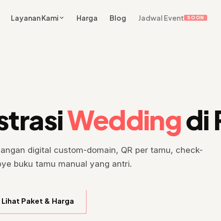
Layanan Kami
Harga
Blog
Jadwal Event
SOON
strasi
Wedding
di
angan digital custom-domain, QR per tamu, check-
-bye buku tamu manual yang antri.
Lihat Paket & Harga