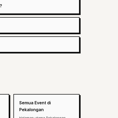
?
Semua Event di
Pekalongan
Halaman utama Pekalongan