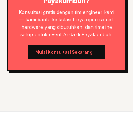
Payakumbuh?
Konsultasi gratis dengan tim engineer kami
— kami bantu kalkulasi biaya operasional,
hardware yang dibutuhkan, dan timeline
setup untuk event Anda di Payakumbuh.
Mulai Konsultasi Sekarang →