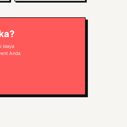
ika?
i biaya
vent Anda