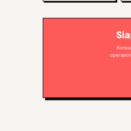
Sia
Konsul
operasion