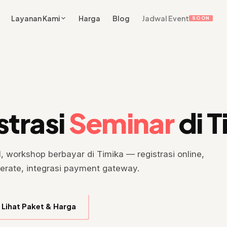
Layanan Kami
Harga
Blog
Jadwal Event
SOON
strasi
Seminar
di T
, workshop berbayar di Timika — registrasi online,
enerate, integrasi payment gateway.
Lihat Paket & Harga