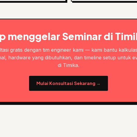
p menggelar Seminar di Tim
tasi gratis dengan tim engineer kami — kami bantu kalkulas
al, hardware yang dibutuhkan, dan timeline setup untuk e
di Timika.
Mulai Konsultasi Sekarang →