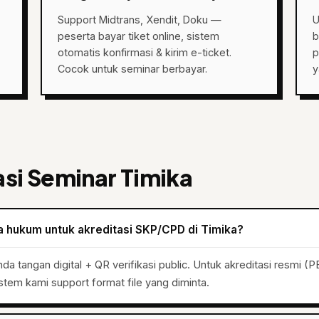
Support Midtrans, Xendit, Doku —
U
peserta bayar tiket online, sistem
b
otomatis konfirmasi & kirim e-ticket.
p
Cocok untuk seminar berbayar.
y
si Seminar Timika
ra hukum untuk akreditasi SKP/CPD di Timika?
 tangan digital + QR verifikasi public. Untuk akreditasi resmi (PB 
istem kami support format file yang diminta.