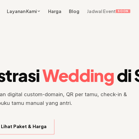
Layanan Kami
Harga
Blog
Jadwal Event
SOON
strasi
Wedding
di
n digital custom-domain, QR per tamu, check-in &
buku tamu manual yang antri.
Lihat Paket & Harga