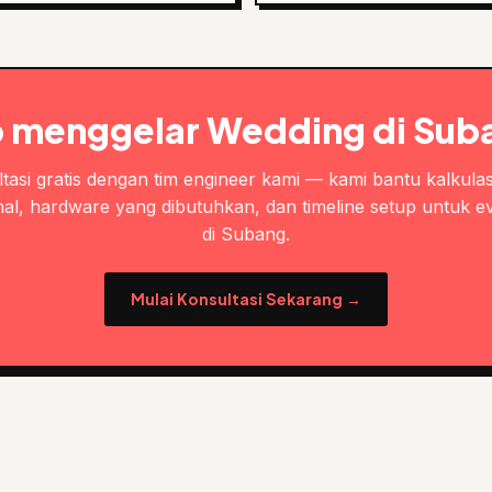
p menggelar Wedding di Sub
tasi gratis dengan tim engineer kami — kami bantu kalkulas
al, hardware yang dibutuhkan, dan timeline setup untuk e
di Subang.
Mulai Konsultasi Sekarang →