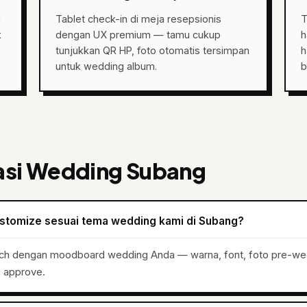
n
Tablet check-in di meja resepsionis
T
k
dengan UX premium — tamu cukup
h
tunjukkan QR HP, foto otomatis tersimpan
h
untuk wedding album.
b
asi Wedding Subang
ustomize sesuai tema wedding kami di Subang?
tch dengan moodboard wedding Anda — warna, font, foto pre-we
i approve.