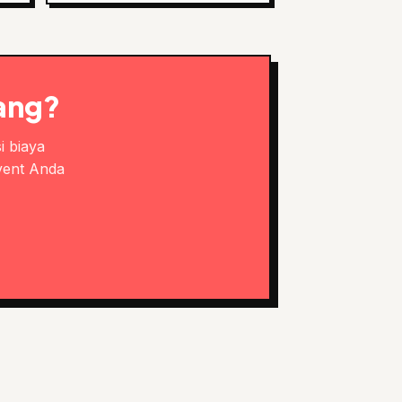
ang?
i biaya
vent Anda