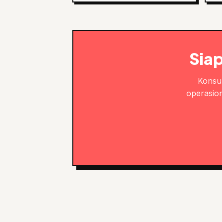
Sia
Konsul
operasion