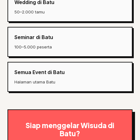
Wedding di Batu
50–2.000 tamu
Seminar di Batu
100–5.000 peserta
Semua Event di Batu
Halaman utama Batu
Siap menggelar Wisuda di
Batu?