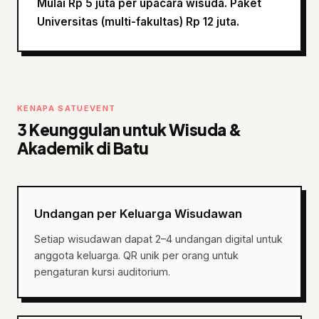
Mulai Rp 5 juta per upacara wisuda. Paket
Universitas (multi-fakultas) Rp 12 juta.
KENAPA SATUEVENT
3 Keunggulan untuk Wisuda &
Akademik di Batu
Undangan per Keluarga Wisudawan
Setiap wisudawan dapat 2–4 undangan digital untuk
anggota keluarga. QR unik per orang untuk
pengaturan kursi auditorium.