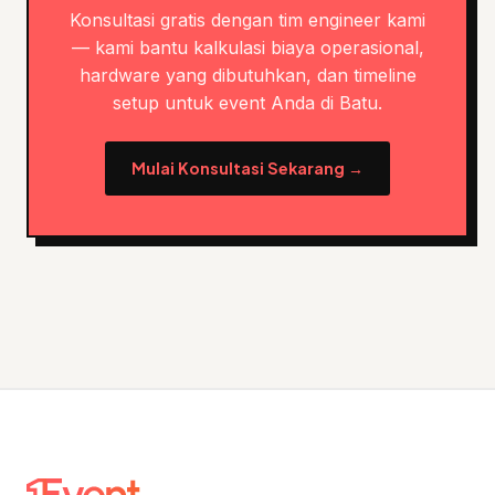
Konsultasi gratis dengan tim engineer kami
— kami bantu kalkulasi biaya operasional,
hardware yang dibutuhkan, dan timeline
setup untuk event Anda di Batu.
Mulai Konsultasi Sekarang →