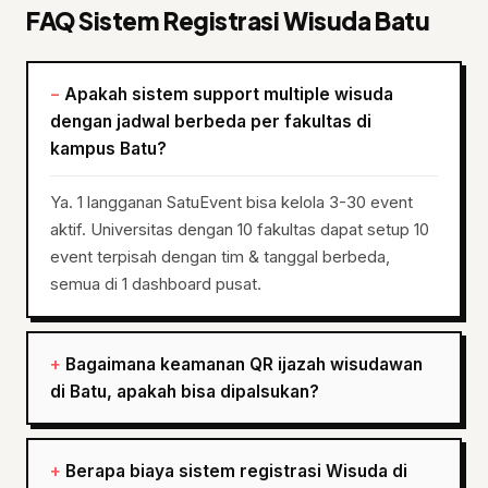
FAQ Sistem Registrasi Wisuda Batu
Apakah sistem support multiple wisuda
dengan jadwal berbeda per fakultas di
kampus Batu?
Ya. 1 langganan SatuEvent bisa kelola 3-30 event
aktif. Universitas dengan 10 fakultas dapat setup 10
event terpisah dengan tim & tanggal berbeda,
semua di 1 dashboard pusat.
Bagaimana keamanan QR ijazah wisudawan
di Batu, apakah bisa dipalsukan?
Berapa biaya sistem registrasi Wisuda di