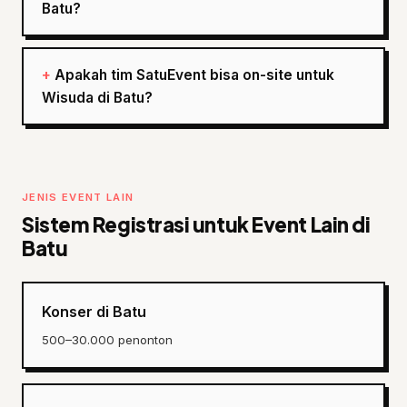
Batu?
Apakah tim SatuEvent bisa on-site untuk
Wisuda di Batu?
JENIS EVENT LAIN
Sistem Registrasi untuk Event Lain di
Batu
Konser di Batu
500–30.000 penonton