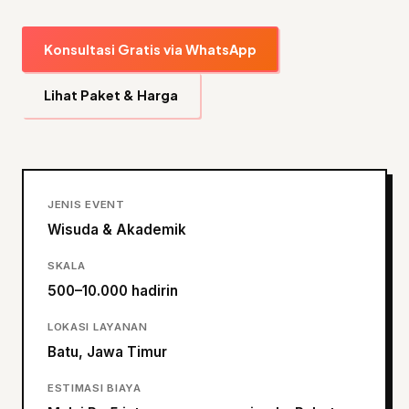
Konsultasi Gratis via WhatsApp
Lihat Paket & Harga
JENIS EVENT
Wisuda & Akademik
SKALA
500–10.000 hadirin
LOKASI LAYANAN
Batu, Jawa Timur
ESTIMASI BIAYA