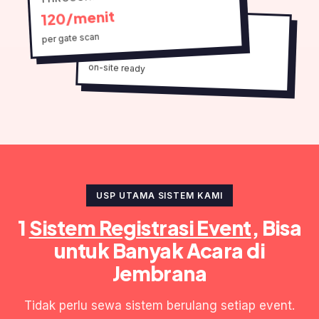
120/menit
SETUP
per gate scan
1 hari
on-site ready
USP UTAMA SISTEM KAMI
1
Sistem Registrasi Event
, Bisa
untuk Banyak Acara di
Jembrana
Tidak perlu sewa sistem berulang setiap event.