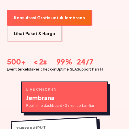
Konsultasi Gratis untuk Jembrana
Lihat Paket & Harga
500+
< 2s
99%
24/7
Event terkelola
Per check-in
Uptime SLA
Support hari H
LIVE CHECK-IN
Jembrana
Real-time dashboard · 3+ venue familiar
THROUGHPUT