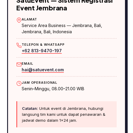
SatuEvent — Sistem Registrasi
Event Jembrana
ALAMAT
Service Area Business — Jembrana, Bali
,
Jembrana
,
Bali
, Indonesia
TELEPON & WHATSAPP
+62 813-9470-197
EMAIL
hai@satuevent.com
JAM OPERASIONAL
Senin–Minggu, 08.00–21.00 WIB
Catatan:
Untuk event di Jembrana, hubungi
langsung tim kami untuk dapat penawaran &
jadwal demo dalam 1×24 jam.