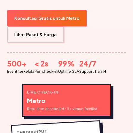
Konsultasi Gratis untuk Metro
Lihat Paket & Harga
500+
< 2s
99%
24/7
Event terkelola
Per check-in
Uptime SLA
Support hari H
LIVE CHECK-IN
Metro
Real-time dashboard · 3+ venue familiar
THROUGHPUT