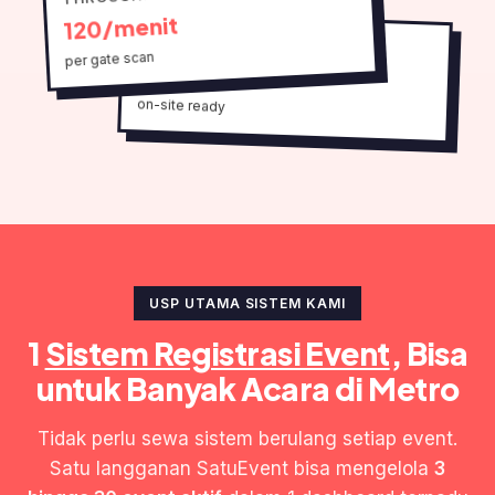
120/menit
SETUP
per gate scan
1 hari
on-site ready
USP UTAMA SISTEM KAMI
1
Sistem Registrasi Event
, Bisa
untuk Banyak Acara di Metro
Tidak perlu sewa sistem berulang setiap event.
Satu langganan SatuEvent bisa mengelola
3